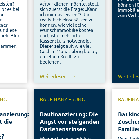
eisten?
verwirklichen möchte, stellt
können fü
ibt es bei
sich zuerst die Frage: „Kann
Immobilie
zu
ich mir das leisten“? Um
zum Verh
r
realistisch einschätzen zu
tner
können, wie viel deine
ür diese
Wunschimmobilie kosten
fibelo Blog
darf, ist ein ehrlicher
Kassensturz notwendig.
usammen.
Dieser zeigt auf, wie viel
Geld im Monat übrig bleibt,
um einen Kredit zu
bedienen.
Weiterlesen ⟶
Weiterl
UNG
BAUFINANZIERUNG
BAUFIN
anzierung:
Baufinanzierung: Die
Baukind
t die
Angst vor steigenden
Zuschus
Darlehenszinsen
Familie
e?
Wenige Finanzprodukte
Vom Bauk