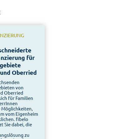
E
ANZIERUNG
chneiderte
nzierung für
gebiete
 und Oberried
achsenden
bieten von
d Oberried
ich für Familien
errInnen
e Möglichkeiten,
aum vom Eigenheim
lichen. fibelo
t Sie dabei, die
ungslösung zu