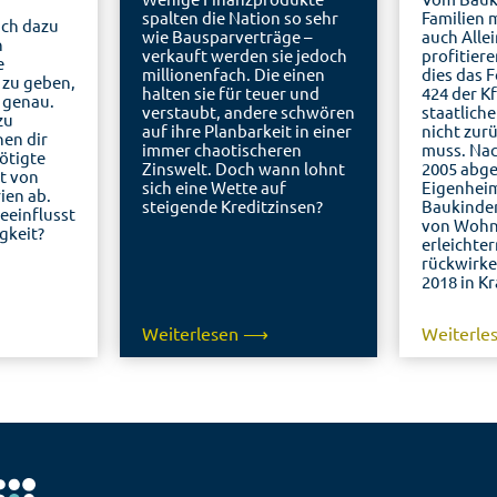
spalten die Nation so sehr
Familien 
ich dazu
wie Bausparverträge –
auch Alle
n
verkauft werden sie jedoch
profitier
e
millionenfach. Die einen
dies das
zu geben,
halten sie für teuer und
424 der K
h genau.
verstaubt, andere schwören
staatlich
zu
auf ihre Planbarkeit in einer
nicht zur
en dir
immer chaotischeren
muss. Nac
ötigte
Zinswelt. Doch wann lohnt
2005 abge
gt von
sich eine Wette auf
Eigenheim
ien ab.
steigende Kreditzinsen?
Baukinder
eeinflusst
von Wohn
gkeit?
erleichter
rückwirk
2018 in Kr
Weiterlesen ⟶
Weiterl