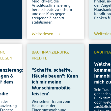
Möglichkeit, die
finden, i
Anschlussfinanzierung
den Angeb
bereits heute zu sichern
Hausbank
und den Kurs gegen
Kondition
steigende Zinsen zu
Banken fü
stabilisieren.
Weiterlesen ⟶
Weiterl
NG,
BAUFINANZIERUNG,
BAUFIN
NLEGEN
KREDITE
Welche
anzierung:
"Schaffe, schaffe,
kommen
agen &
Häusle bauen": Kann
Immobi
uf dem
ich mir meine
mich zu
Wunschimmobilie
Sein Trau
ilie
leisten?
geht schn
Blick sti
h der
Wer seinen Traum vom
doch welc
anzierung
Haus oder der
zusätzlic
 Fragen:
Eigentumswohnung
oft unter