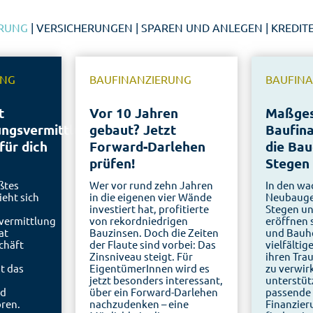
ERUNG
|
VERSICHERUNGEN
|
SPAREN UND ANLEGEN
|
KREDIT
UNG
BAUFINANZIERUNG
BAUFIN
t
Vor 10 Jahren
Maßges
ungsvermittlung
gebaut? Jetzt
Baufina
für dich
Forward-Darlehen
die Bau
prüfen!
Stegen
ßtes
Wer vor rund zehn Jahren
In den w
ieht sich
in die eigenen vier Wände
Neubauge
investiert hat, profitierte
Stegen un
vermittlung
von rekordniedrigen
eröffnen s
at
Bauzinsen. Doch die Zeiten
und Bauh
chäft
der Flaute sind vorbei: Das
vielfältig
Zinsniveau steigt. Für
ihren Tr
t das
EigentümerInnen wird es
zu verwirk
jetzt besonders interessant,
unterstütz
nd
über ein Forward-Darlehen
passende
oren.
nachzudenken – eine
Finanzier