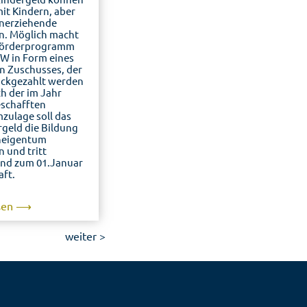
mit Kindern, aber
inerziehende
en. Möglich macht
 Förderprogramm
fW in Form eines
en Zuschusses, der
ückgezahlt werden
h der im Jahr
schafften
zulage soll das
geld die Bildung
eigentum
n und tritt
end zum 01.Januar
aft.
esen ⟶
weiter >