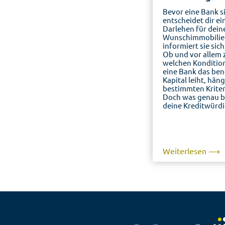
Bevor eine Bank s
entscheidet dir ei
Darlehen für dein
Wunschimmobilie 
informiert sie sic
Ob und vor allem 
welchen Kondition
eine Bank das ben
Kapital leiht, hän
bestimmten Kriter
Doch was genau b
deine Kreditwürdi
Weiterlesen ⟶