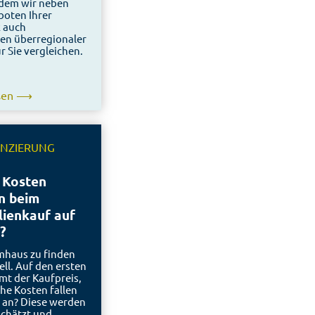
ndem wir neben
oten Ihrer
 auch
en überregionaler
r Sie vergleichen.
esen ⟶
ANZIERUNG
 Kosten
 beim
lienkauf auf
?
mhaus zu finden
ell. Auf den ersten
mmt der Kaufpreis,
he Kosten fallen
h an? Diese werden
schätzt und