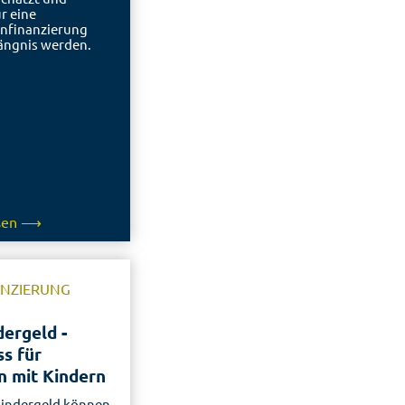
r eine
nfinanzierung
ängnis werden.
esen ⟶
ANZIERUNG
ergeld -
s für
n mit Kindern
indergeld können