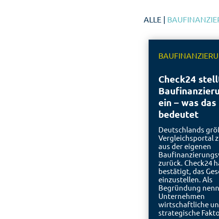
ALLE
|
BAUFINANZI
BAUFINANZIER
Check24 stell
Baufinanzier
ein – was das 
bedeutet
Deutschlands grö
Vergleichsportal z
aus der eigenen
Baufinanzierungs
zurück. Check24 h
bestätigt, das Ges
einzustellen. Als
Begründung nenn
Unternehmen
wirtschaftliche u
strategische Fakt