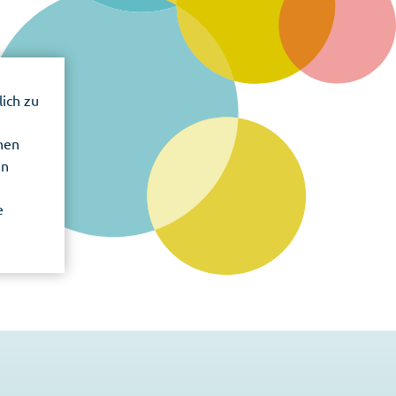
ich zu
chen
en
e