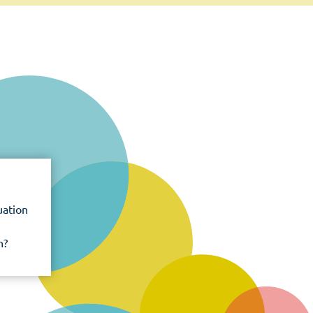
uation
n?